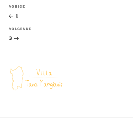
Berichtnavigatie
Vorig
VORIGE
bericht
1
Volgend
VOLGENDE
bericht
3