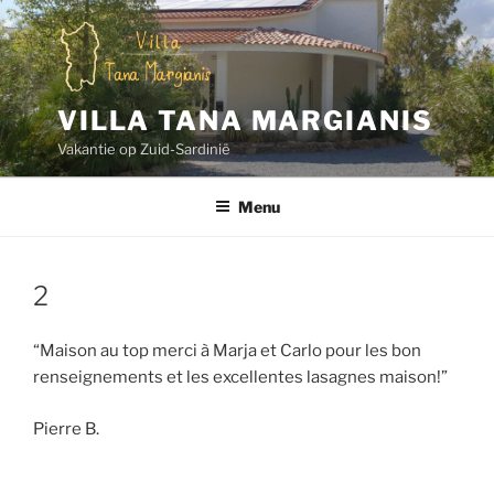
Naar
de
inhoud
springen
VILLA TANA MARGIANIS
Vakantie op Zuid-Sardinië
Menu
2
“Maison au top merci à Marja et Carlo pour les bon
renseignements et les excellentes lasagnes maison!”
Pierre B.