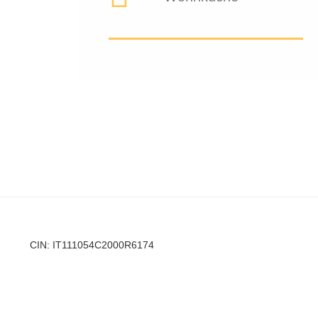
CIN: IT111054C2000R6174